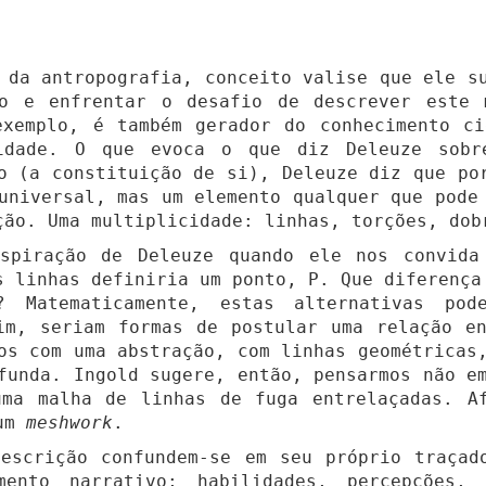
 da antropografia, conceito valise que ele su
do e enfrentar o desafio de descrever este 
exemplo, é também gerador do conhecimento c
idade. O que evoca o que diz Deleuze sobre
o (a constituição de si), Deleuze diz que po
universal, mas um elemento qualquer que pode
ção. Uma multiplicidade: linhas, torções, dob
piração de Deleuze quando ele nos convida
s linhas definiria um ponto, P. Que diferença
 Matematicamente, estas alternativas pode
im, seriam formas de postular uma relação e
os com uma abstração, com linhas geométricas
funda. Ingold sugere, então, pensarmos não e
uma malha de linhas de fuga entrelaçadas. A
 um
meshwork
.
escrição confundem-se em seu próprio traçad
ento narrativo; habilidades, percepções, 