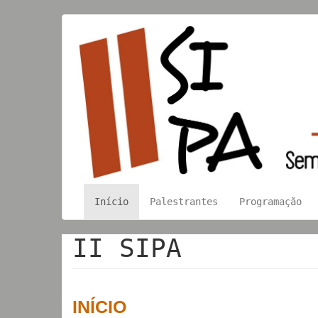
Pular
Main
User
para
o
navigation
account
conteúdo
menu
principal
Início
Palestrantes
Programação
II SIPA
INÍCIO