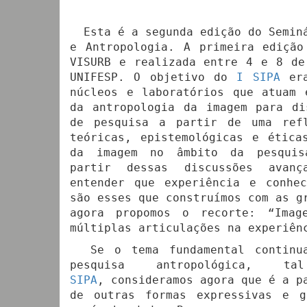
Esta é a segunda edição do Seminá
e Antropologia. A primeira edição
VISURB e realizada entre 4 e 8 de
UNIFESP. O objetivo do
I SIPA
era
núcleos e laboratórios que atuam 
da antropologia da imagem para di
de pesquisa a partir de uma refl
teóricas, epistemológicas e ética
da imagem no âmbito da pesquis
partir dessas discussões avan
entender que experiência e conhec
são esses que construímos com as g
agora propomos o recorte: “Imag
múltiplas articulações na experiên
Se o tema fundamental continua
pesquisa antropológica
SIPA
, consideramos agora que é a p
de outras formas expressivas e g