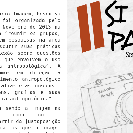
rio Imagem, Pesquisa
 foi organizada pelo
 Novembro de 2013 na
 “reunir os grupos,
em pesquisas na área
scutir suas práticas
exão sobre questões
s que envolvem o uso
a antropológica”. A
çamos em direção a
imento antropológico
rafias e as imagens e
ens, grafias e suas
cia antropológica”.
 sendo a imagem na
, tal como no
I
artir da justaposição
rafias que a imagem