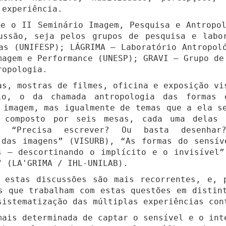
 experiência.
e o II Seminário Imagem, Pesquisa e Antropol
ussão, seja pelos grupos de pesquisa e labo
as (UNIFESP); LÁGRIMA – Laboratório Antropol
magem e Performance (UNESP); GRAVI – Grupo de
ropologia.
s, mostras de filmes, oficina e exposição vi
lo, o da chamada antropologia das formas 
a imagem, mas igualmente de temas que a ela 
é composto por seis mesas, cada uma delas 
 “Precisa escrever? Ou basta desenhar
 das imagens” (VISURB), “As formas do sensív
s – descortinando o implícito e o invisível”
" (LA'GRIMA / IHL-UNILAB).
estas discussões são mais recorrentes, e, 
s que trabalham com estas questões em distin
sistematização das múltiplas experiências con
ais determinada de captar o sensível e o int