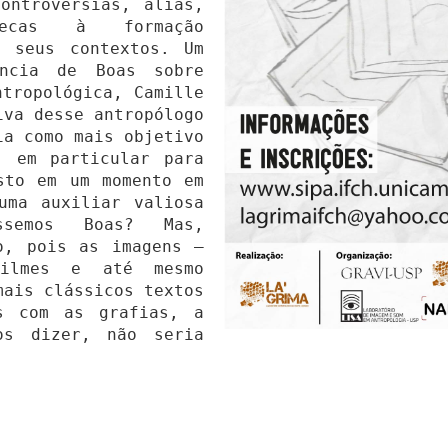
ontrovérsias, aliás,
secas à formação
s seus contextos. Um
ência de Boas sobre
ntropológica, Camille
iva desse antropólogo
ia como mais objetivo
, em particular para
sto em um momento em
uma auxiliar valiosa
ssemos Boas? Mas,
o, pois as imagens –
filmes e até mesmo
mais clássicos textos
es com as grafias, a
os dizer, não seria