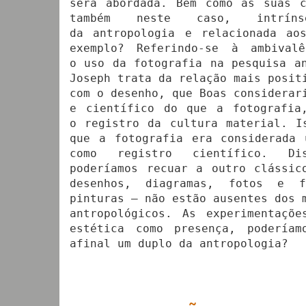
será abordada. Bem como as suas c
também neste caso, intrín
da antropologia e relacionada ao
exemplo? Referindo-se à ambival
o uso da fotografia na pesquisa a
Joseph trata da relação mais posit
com o desenho, que Boas considerar
e científico do que a fotografia
o registro da cultura material. I
que a fotografia era considerada 
como registro científico. Di
poderíamos recuar a outro clássic
desenhos, diagramas, fotos e 
pinturas – não estão ausentes dos 
antropológicos. As experimentaçõ
estética como presença, poderíam
afinal um duplo da antropologia?