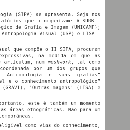
ogia (SIPA) se apresenta. Seja nos
ratórios que o organizam: VISURB –
ógico de Grafia e Imagem (UNICAMP);
 Antropologia Visual (USP) e LISA -
sual que compõe o II SIPA, procuram
expressivas, na medida em que as
se articulam, num
meshwork
, tal como
coordenada por um dos grupos que
? Antropologia e suas grafias”
el e o conhecimento antropológico”
 (GRAVI), "Outras magens" (LISA) e
portanto, este é também um momento
tas áreas etnográficas. Não para um
temporâneas.
eligível como vias do conhecimento,