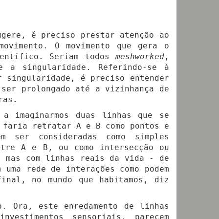
gere, é preciso prestar atenção ao
movimento. O movimento que gera o
ientífico. Seriam todos
meshworked
,
 a singularidade. Referindo-se à
r singularidade, é preciso entender
 ser prolongado até a vizinhança de
ras.
 a imaginarmos duas linhas que se
 faria retratar A e B como pontos e
m ser consideradas como simples
ntre A e B, ou como intersecção ou
, mas com linhas reais da vida - de
m uma rede de interações como podem
final, no mundo que habitamos, diz
o. Ora, este enredamento de linhas
investimentos sensoriais, parecem