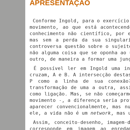
APRESENTAÇÃO
Conforme Ingold, para o exercício
movimento, ao que está acontecen
conhecimento não científico, por 
mas sem a perda da sua singular
controversa questão sobre o sujeit
não alguma coisa que se oponha ao 
outro, de maneira a formar uma jun
É possível ler em Ingold uma ins
cruzam, A e B. A intersecção desta
P como a linha de sua conexão?
transformação de uma a outra, ass
como ligação. Mas, se não começarm
movimento -, a diferença seria pro
aparecer convencionalmente, mas n
ele, a vida não é um
network
, mas
Assim, conceito-desenho, imagem-d
corresponde em imagem ao enredam