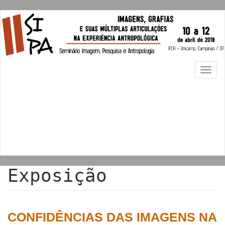
Pular
para
o
conteúdo
principal
Togg
navi
Exposição
CONFIDÊNCIAS DAS IMAGENS NA