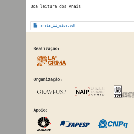
Boa leitura dos Anais!
Documento
anais_ii_sipa.pdf
Realização:
Organização:
Apoio: