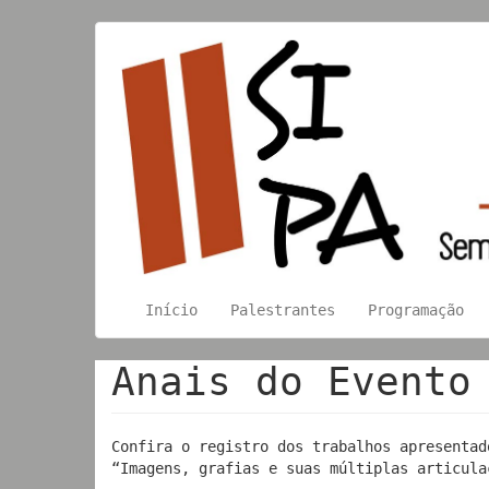
Pular
Main
User
para
o
navigation
account
conteúdo
menu
principal
Início
Palestrantes
Programação
Anais do Evento
Confira o registro dos trabalhos apresentad
“Imagens, grafias e suas múltiplas articul